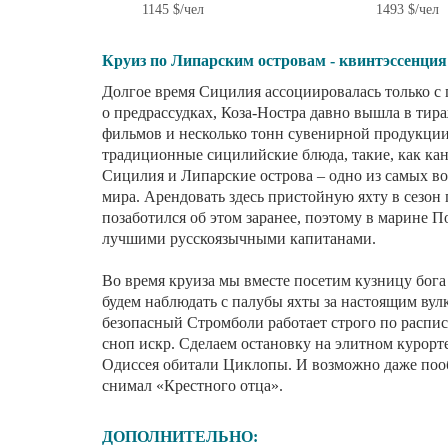
1145 $/чел
1493 $/чел
Круиз по Липарским островам - квинтэссенц
Долгое время Сицилия ассоциировалась тольк
забудьте о предрассудках, Коза-Ностра давно
классических фильмов и несколько тонн сув
Корлеоне. А вот традиционные сицилийские бл
остались! Сегодня Сицилия и Липарские остр
направлений для яхтсменов со всего мира. Ар
практически невозможно, но Check in Sea поза
Порторосы Вас будут ждать новенькие яхты 
Во время круиза мы вместе посетим кузницу б
день будем наблюдать с палубы яхты за наст
вполне безопасный Стромболи работает стро
выбрасывает в воздух сноп искр. Сделаем ост
Милаццо, где во времена Одиссея обитали Ц
ресторане, где Френсис Форд Коппола снимал
ДОПОЛНИТЕЛЬНО: