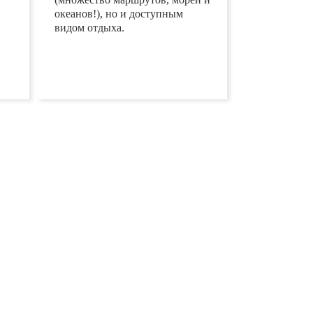
ько
разнообразным (множество
маршрутов, морей и океанов!),
но и доступным видом
из
отдыха.