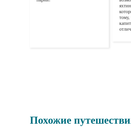
парни!
возм
яхтин
кото
благо
клас
Корн
кома
Похожие путешеств