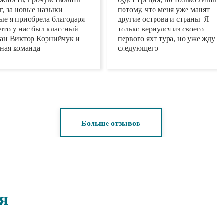
ожность, прочувствовать
снова будет Греция, но тол
г, за новые навыки
лишь потому, что меня уже
рые я приобрела
манят другие острова и
даря тому, что у нас был
страны. Я только вернулся 
сный капитан Виктор
своего первого яхт тура, но
ийчук и отличная
уже жду следующего
нда
Больше отзывов
ия