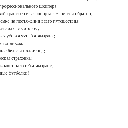
ране;
 профессионального шкипера;
вой трансфер из аэропорта в марину и
о;
ъемка на протяжении всего путешествия;
вая лодка с мотором;
ная уборка яхты/катамарана;
ка топливом;
ьное белье и полотенца;
нская страховка;
т-пакет на яхте/катамаране;
ные футболки!