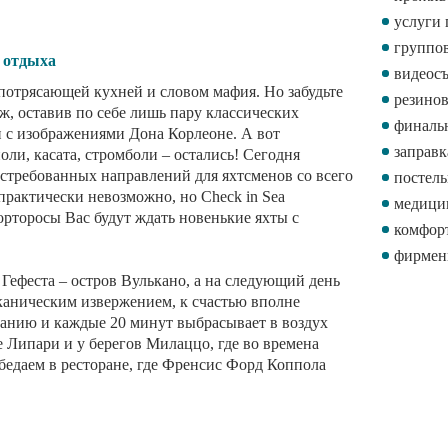
катама
услуги
ия отдыха
группо
обратн
о с потрясающей кухней и словом мафия. Но
 вышла в тираж, оставив по себе лишь пару
видеос
енирной продукции с изображениями Дона
резино
юда, такие, как каноли, касата, стромболи –
финаль
ова – одно из самых востребованных
заправ
ендовать здесь пристойную яхту в сезон
ботился об этом заранее, поэтому в марине
постел
с лучшими русскоязычными капитанами.
медици
комфор
ога Гефеста – остров Вулькано, а на следующий
фирмен
оящим вулканическим извержением, к счастью
го по расписанию и каждые 20 минут
ановку на элитном курорте Липари и у берегов
иклопы. И возможно даже пообедаем в
 «Крестного отца».