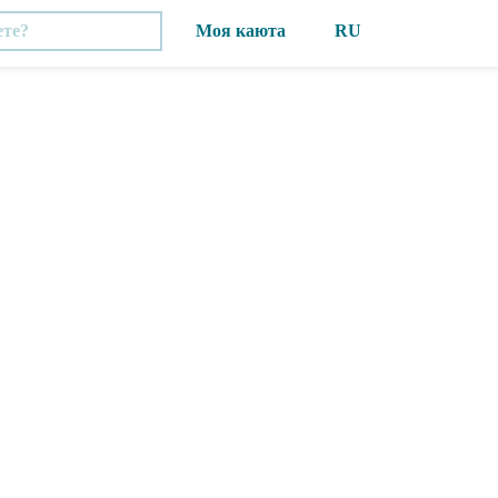
Моя каюта
RU
Вход
UA
Регистрация
EN
PL