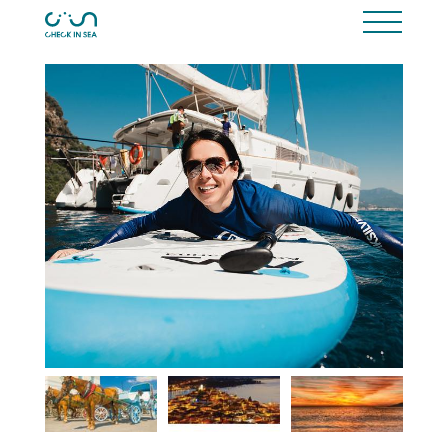
Путешествия
Капитаны
RU
UA
Моя каюта
Помощь
Контакты
EN
Вход
PL
Регистрация