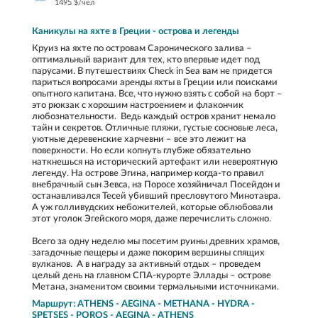
1495 $/чел
Каникулы на яхте в Греции - острова и легенды
Круиз на яхте по островам Саронического залива –
оптимальный вариант для тех, кто впервые идет под
парусами. В путешествиях Check in Sea вам не придется
париться вопросами аренды яхты в Греции или поисками
опытного капитана. Все, что нужно взять с собой на борт –
это рюкзак с хорошим настроением и флакончик
любознательности. Ведь каждый остров хранит немало
тайн и секретов. Отличные пляжи, густые сосновые леса,
уютные деревенские харчевни – все это лежит на
поверхности. Но если копнуть глубже обязательно
наткнешься на исторический артефакт или невероятную
легенду. На острове Эгина, например когда-то правил
внебрачный сын Зевса, на Поросе хозяйничал Посейдон и
останавливался Тесей убивший пресловутого Минотавра.
А уж голливудских небожителей, которые облюбовали
этот уголок Эгейского моря, даже перечислить сложно.
Всего за одну неделю мы посетим руины древних храмов,
загадочные пещеры и даже покорим вершины спящих
вулканов. А в награду за активный отдых – проведем
целый день на главном СПА-курорте Эллады – острове
Метана, знаменитом своими термальными источниками.
Маршрут: ATHENS - AEGINA - METHANA - HYDRA -
SPETSES - POROS - AEGINA - ATHENS