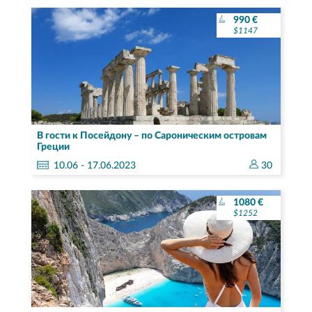
990 €
$1147
В гости к Посейдону – по Сароническим островам
Греции
10.
06
- 17.06.2023
30
1080 €
$1252