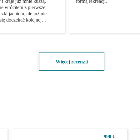
dopodobne, że znowu
tylko urozmaicone (wiele tras
 to Grecja, ale tylko
mórz i oceanów!), ale także
go, że inne wyspy i kraje
niedrogą formą rekreacji.
nie kuszą. Właśnie
łem z pierwszej wycieczki
em, ale już nie mogę się
kać kolejnej…
Więcej recenzji