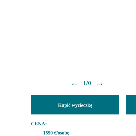
←
→
1/0
Kupić wycieczkę
CENA:
1590 €/osobę