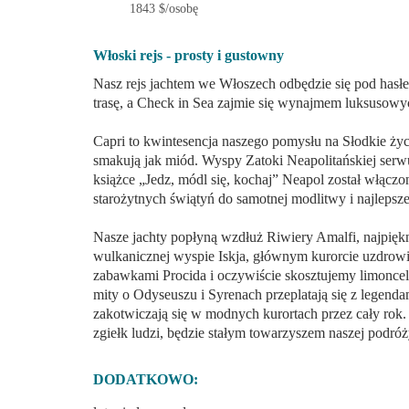
1843 $/osobę
Włoski rejs - prosty i gustowny
Nasz rejs jachtem we Włoszech odbędzie się pod 
najlepszą trasę, a Check in Sea zajmie się wyna
kaucją.
Capri to kwintesencja naszego pomysłu na Słodki
melona i smakują jak miód. Wyspy Zatoki Neapoli
talerze pizzy. W książce „Jedz, módl się, kochaj”
ale jest też wiele starożytnych świątyń do samotn
Nasze jachty popłyną wzdłuż Riwiery Amalfi, najp
się na wulkanicznej wyspie Iskja, głównym kuro
zobaczymy domy z zabawkami Procida i oczywiśc
zakątku południowych Włoch mity o Odyseuszu i 
hollywoodzkich gwiazd, których superjachty zako
A cichy Wezuwiusz, który od tysięcy lat obserwuj
podróży.