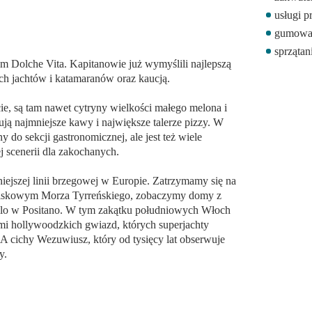
usługi 
gumowa 
sprząta
hasłem Dolche Vita. Kapitanowie już wymyślili
jmem luksusowych jachtów i katamaranów oraz
e życie, są tam nawet cytryny wielkości małego
tańskiej serwują najmniejsze kawy i największe
 Neapol został włączony do sekcji gastronomicznej,
ej modlitwy i najlepszej scenerii dla zakochanych.
iękniejszej linii brzegowej w Europie. Zatrzymamy
rcie uzdrowiskowym Morza Tyrreńskiego,
ie skosztujemy limoncello w Positano. W tym
Syrenach przeplatają się z legendami
twiczają się w modnych kurortach przez cały rok.
e zgiełk ludzi, będzie stałym towarzyszem naszej