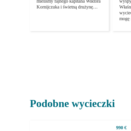
poczucia żeglarstwa, za nowe
praw
umiejętności, które nabyłam
będzie
dzięki temu, że mieliśmy fajnego
dlate
kapitana Wiktora Kornijczuka i
już m
świetną drużynę…
wróci
jacht
docze
Podobne wycieczki