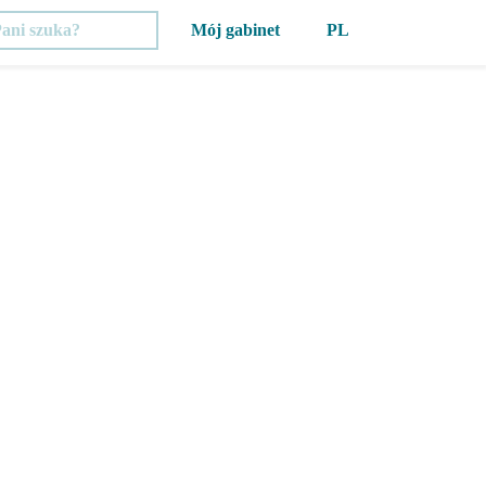
Mój gabinet
PL
Wejście
RU
Rejestracja
UA
EN