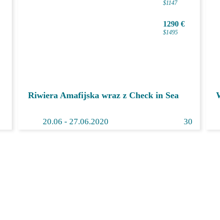
990 €
$1147
1290 €
$1495
Riwiera Amafijska wraz z Check in Sea
20.
06
- 27.06.2020
30