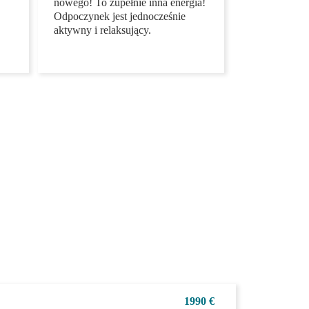
,
fajniejsze niż jakikolwiek 5-
gwiazdkowy hotel! Na pewno,
tyle wrażeń! Tyle nowego! To
zupełnie inna energia!
Odpoczynek jest jednocześnie
aktywny i relaksujący.