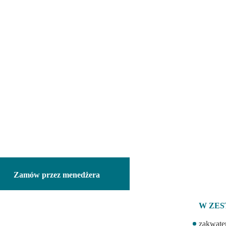
3
4
5
10
11
12
CAPRI
PROCIDA
ISCHIA
SORR
17
18
19
24
25
26
31
1
2
Zamów przez menedżera
W ZES
zakwate